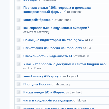
Пропала статья "10% годовых в долларах:
консервативный фарминг"
от vanshot
юнитрейт брокер п
от andron47
как справляться с ощущением эйфории?
от Maxim Yazovskij
Помощь с индикатором на trading vew
от Evi
Регистрация из России на RoboForex
от Evi
Стабильность и надежность БО
от 88via88
У вас нет проблем с доступом к сайтом binguru.net?
от Just_Dima
smart money 400стр курс
от Laynhold
Проп для России
от Madmozay
Риски между БО и Форекс
от Laynhold
чаты в соцсетях/мессенджерах
от Morgan
вопрос про фрактальную структуру рынка +