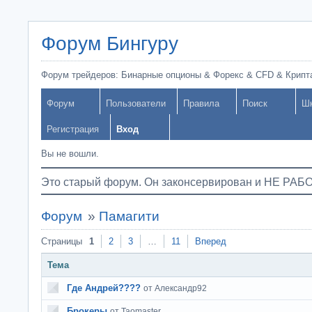
Форум Бингуру
Форум трейдеров: Бинарные опционы & Форекс & CFD & Крипт
Форум
Пользователи
Правила
Поиск
Ш
Регистрация
Вход
Вы не вошли.
Это старый форум. Он законсервирован и НЕ РАБ
Форум
»
Памагити
Страницы
1
2
3
…
11
Вперед
Тема
Где Андрей????
от Александр92
Брокеры
от Taomaster