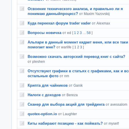
Освоение технического анализа, и правильно ли я
понимаю данныйпроцесс?
от Maxim Yazovskij
Куда переехал форум trader vader
от Alexmax
Вопросы новичка
от ed
[
1
2
3
58
]
…
Альпари в данный момент кидает меня, или все таки
помогает мне?
от warlife
[
1
2
3
]
Возможно скачать авторский перевод книг с сайта?
от pleshen
Отсутствуют графики в статьях с графиками, как и вс
остальные фото
от nm
Крипта для чайников
от Ganik
Налоги с доходов
от Bereza
Сканер для выбора акций для трейдинга
от avessalom
quotex-option.io
от Laughter
Киты набирают позицию - как поймать?
от myself