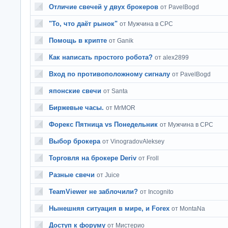
Отличие свечей у двух брокеров
от PavelBogd
"То, что даёт рынок"
от Мужчина в СРС
Помощь в крипте
от Ganik
Как написать простого робота?
от alex2899
Вход по противоположному сигналу
от PavelBogd
японские свечи
от Santa
Биржевые часы.
от MrMOR
Форекс Пятница vs Понедельник
от Мужчина в СРС
Выбор брокера
от VinogradovAleksey
Торговля на брокере Deriv
от Froll
Разные свечи
от Juice
TeamViewer не заблочили?
от Incognito
Нынешняя ситуация в мире, и Forex
от MontaNa
Доступ к форуму
от Мистерио