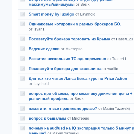
максимумы/минимумы
от Besik
Smart money by luxalgo
от Laynhold
Одинаковые котировки у разных брокеров БО.
от I1van1
Посоветуйте брокера торговать из Крыма
от Павел123
Ведение сделки
от Мистерио
Развитие нескольких ТС одновременно
от TraderLi
Посоветуйте брокера для скальпинга
от warlife
Для тех кто читал Ланса Бегса курс по Price Action
от Laynhold
вопрос про объемы, про механику движения цены +
рыночный профиль
от Besik
памагити, я все правильно делаю?
от Maxim Yazovskij
вопрос к бывалым
от Мистерио
почему на aud/usd на IQ экспирация только 5 минут 
меньше?
от Maxim Yazovskij