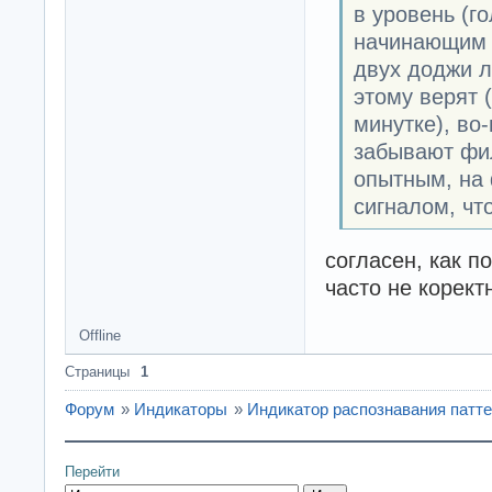
в уровень (го
начинающим н
двух доджи л
этому верят 
минутке), во
забывают фил
опытным, на 
сигналом, что
согласен, как п
часто не корект
Offline
Страницы
1
Форум
»
Индикаторы
»
Индикатор распознавания патте
Перейти