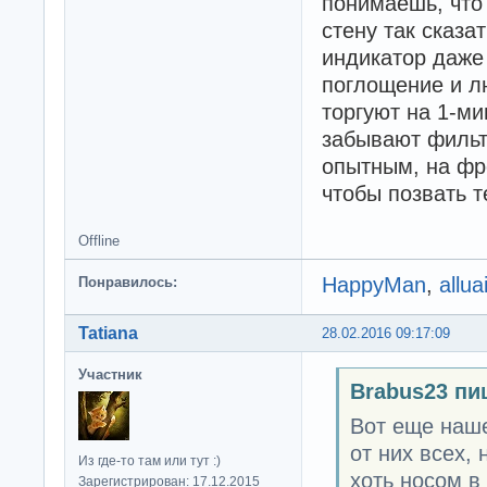
понимаешь, что 
стену так сказа
индикатор даже 
поглощение и л
торгуют на 1-ми
забывают фильт
опытным, на фр
чтобы позвать те
Offline
HappyMan
,
allua
Понравилось:
Tatiana
28.02.2016 09:17:09
Участник
Brabus23 пи
Вот еще наше
от них всех,
Из где-то там или тут :)
хоть носом в
Зарегистрирован: 17.12.2015