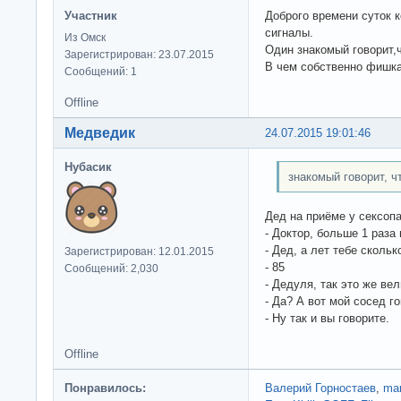
Участник
Доброго времени суток к
сигналы.
Из Омск
Один знакомый говорит,ч
Зарегистрирован: 23.07.2015
В чем собственно фишк
Сообщений: 1
Offline
Медведик
24.07.2015 19:01:46
Нубасик
знакомый говорит, ч
Дед на приёме у сексопа
- Доктор, больше 1 раза
- Дед, а лет тебе скольк
Зарегистрирован: 12.01.2015
- 85
Сообщений: 2,030
- Дедуля, так это же ве
- Да? А вот мой сосед г
- Ну так и вы говорите.
Offline
Понравилось:
Валерий Горностаев
,
ma