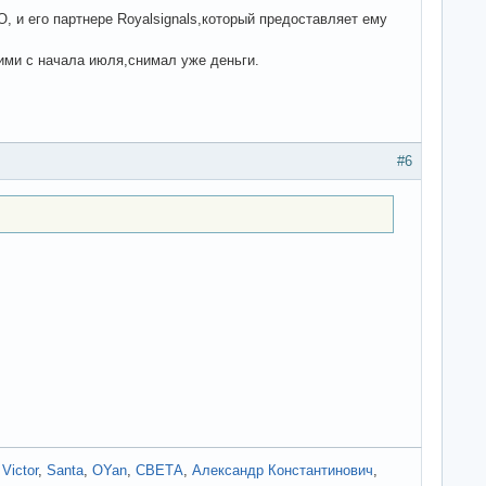
O, и его партнере Royalsignals,который предоставляет ему
ними с начала июля,снимал уже деньги.
#6
,
Victor
,
Santa
,
OYan
,
СВЕТА
,
Александр Константинович
,