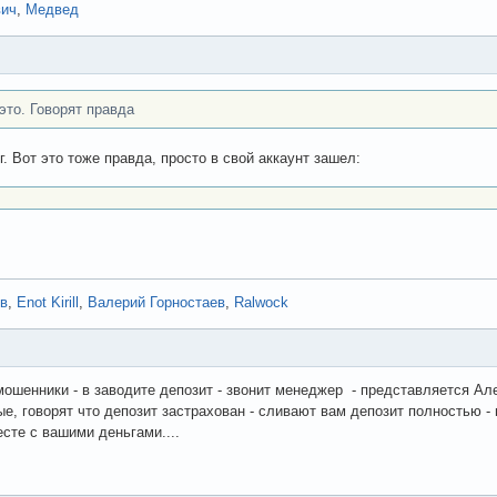
вич
,
Медвед
это. Говорят правда
г. Вот это тоже правда, просто в свой аккаунт зашел:
в
,
Enot Kirill
,
Валерий Горностаев
,
Ralwock
 мошенники - в заводите депозит - звонит менеджер - представляется Ал
, говорят что депозит застрахован - сливают вам депозит полностью - 
есте с вашими деньгами....