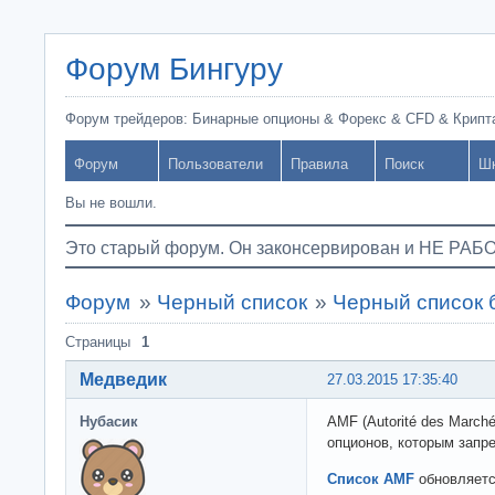
Форум Бингуру
Форум трейдеров: Бинарные опционы & Форекс & CFD & Крипт
Форум
Пользователи
Правила
Поиск
Ш
Вы не вошли.
Это старый форум. Он законсервирован и НЕ РАБ
Форум
»
Черный список
»
Черный список 
Страницы
1
Медведик
27.03.2015 17:35:40
Нубасик
AMF (Autorité des March
опционов, которым запр
Список AMF
обновляется