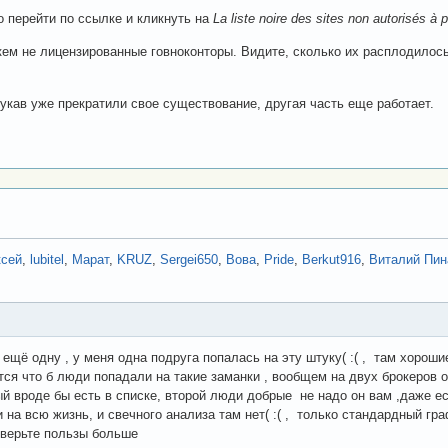
о перейти по ссылке и кликнуть на
La liste noire des sites non autorisés à 
икем не лицензированные говноконторы. Видите, сколько их расплодило
укав уже прекратили свое существование, другая часть еще работает.
ксей
,
lubitel
,
Марат
,
KRUZ
,
Sergei650
,
Вова
,
Pride
,
Berkut916
,
Виталий Пин
щё одну , у меня одна подруга попалась на эту штуку( :( , там хорошие
ется что б люди попадали на такие заманки , вообщем на двух брокеров о
ый вроде бы есть в списке, второй люди добрые не надо он вам ,даже е
и на всю жизнь, и свечного анализа там нет( :( , только стандардный гр
оверьте пользы больше