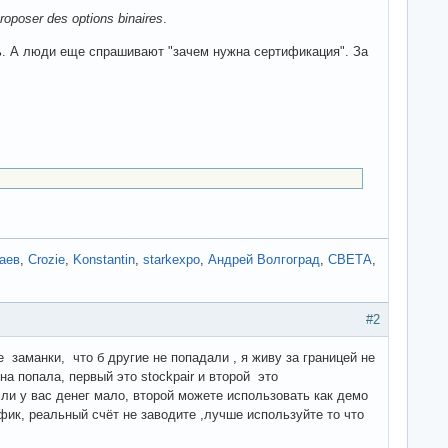
proposer des options binaires
.
сь. А люди еще спрашивают "зачем нужна сертификация". За
аев
,
Crozie
,
Konstantin
,
starkexpo
,
Андрей Волгоград
,
СВЕТА
,
#2
 заманки, что б другие не попадали , я живу за границей не
на попала, первый это stockpair и второй это
сли у вас денег мало, второй можете использовать как демо
афик, реальный счёт не заводите ,лучше используйте то что