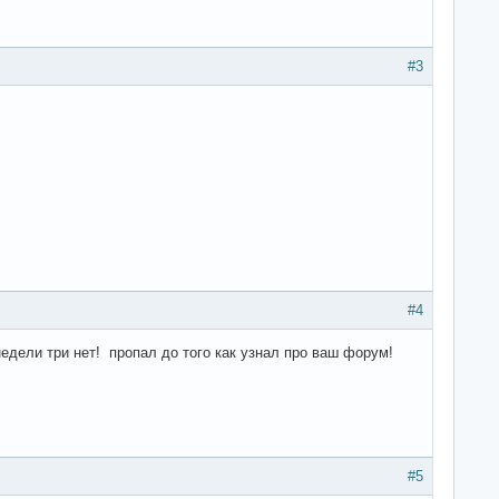
#3
#4
едели три нет! пропал до того как узнал про ваш форум!
#5