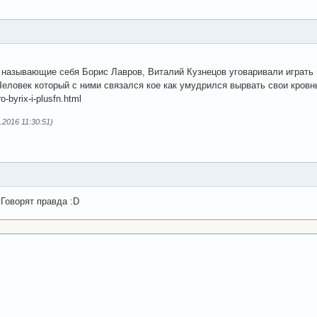
называющие себя Борис Лавров, Виталий Кузнецов уговаривали играть на
Человек который с ними связался кое как умудрился вырвать свои кров
ro-byrix-i-plusfn.html
2016 11:30:51)
 Говорят правда :D