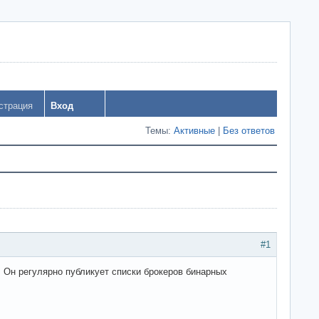
страция
Вход
Темы:
Активные
|
Без ответов
#1
. Он регулярно публикует списки брокеров бинарных