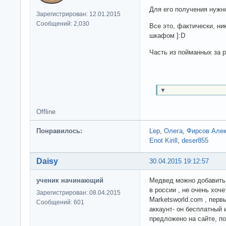
Для его получения нужн
Зарегистрирован: 12.01.2015
Сообщений: 2,030
Все это, фактически, н
шкафом ]:D
Часть из пойманных за р
▼
Offline
Понравилось:
Lep
,
Олега
,
Фирсов Але
Enot Kirill
,
deser855
Daisy
30.04.2015 19:12:57
ученик начинающий
Медвед можно добавить е
в россии , не очень хоч
Зарегистрирован: 08.04.2015
Marketsworld.com , перв
Сообщений: 601
аккаунт- он бесплатный 
предложено на сайте, п