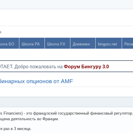
а
кола БО
Школа РА
Школа FX
Дневники
binguru.net
Реги
ОТАЕТ. Добро пожаловать на
Форум Бингуру 3.0
бинарных опционов от AMF
és Financiers) - это французский государственный финансовый регулятор
ещена деятельность во Франции.
 раз в 3 месяца.