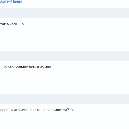
,
АртемПанда
 так много :o
о, но это больше чем я думал
еров, и что ими не кто не занимается? :o