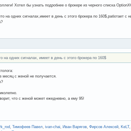
оллеги! Хотел бы узнать подробнее о брокере из черного списка OptionX
то на одних сигналах,имеет в день с этого брокера по 160$,работает с 
а?
то на одних сигналах, имеет в день с этого брокера по 160$
толога:
 в месяц с женой не получается.
о?
ликолепно.
оворит, что с женой может ежедневно, а ему 95!
rk_rod
,
Тимофеев Павел
,
ivan-chai
,
Иван Варягов
,
Фирсов Алексей
,
KeLT