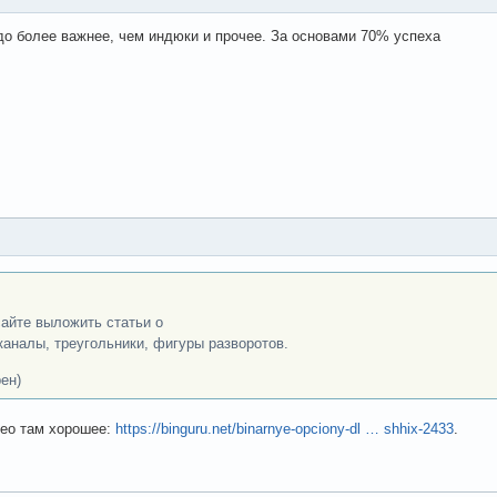
до более важнее, чем индюки и прочее. За основами 70% успеха
сайте выложить статьи о
 каналы, треугольники, фигуры разворотов.
ен)
део там хорошее:
https://binguru.net/binarnye-opciony-dl … shhix-2433
.