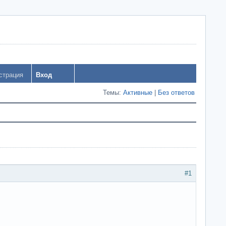
страция
Вход
Темы:
Активные
|
Без ответов
#1