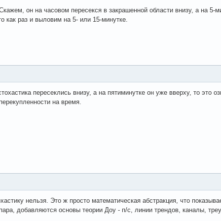
Скажем, он на часовом пересекся в закрашенной области внизу, а на 5-
о как раз и выловим на 5- или 15-минутке.
тохастика пересеклись внизу, а на пятиминутке он уже вверху, то это оз
перекупленности на время.
охастику нельзя. Это ж просто математическая абстракция, что показыв
ара, добавляются основы теории Доу - п/с, линии трендов, каналы, тре