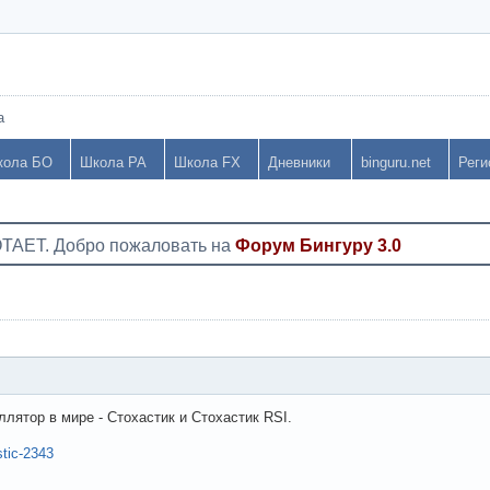
а
кола БО
Школа РА
Школа FX
Дневники
binguru.net
Реги
ОТАЕТ. Добро пожаловать на
Форум Бингуру 3.0
лятор в мире - Стохастик и Стохастик RSI.
stic-2343