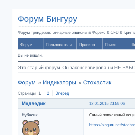
Форум Бингуру
Форум трейдеров: Бинарные опционы & Форекс & CFD & Крипт
Форум
Пользователи
Правила
Поиск
Ш
Вы не вошли.
Это старый форум. Он законсервирован и НЕ РАБ
Форум
»
Индикаторы
»
Стохастик
Страницы
1
2
Вперед
Медведик
12.01.2015 23:59:06
Нубасик
Самый популярный осцил
https://binguru.net/stocha