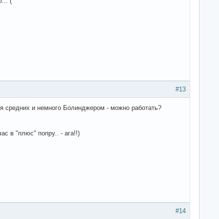
.. (
#13
ся средних и немного Болинджером - можно работать?
с в "плюс" попру.. - ага!!)
#14